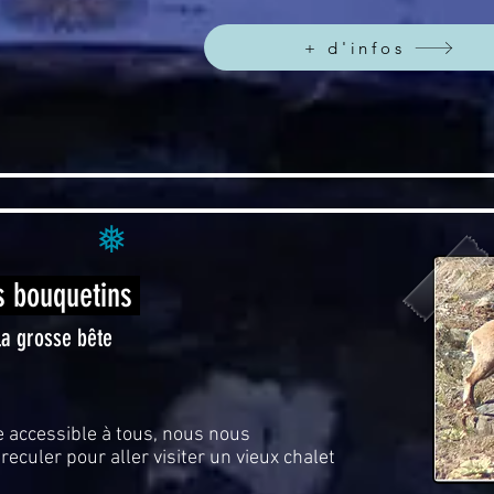
+ d'infos
❅
s bouquetins
la grosse bête
accessible à tous, nous nous
eculer pour aller visiter un vieux chalet