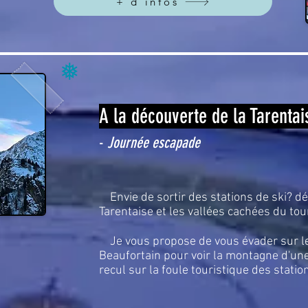
+ d'infos
❅
A la découverte de la Tarenta
-
Journée escapade
Envie de sortir des stations de ski? déc
Tarentaise et les vallées cachées du to
Je vous propose de vous évader sur l
Beaufortain pour voir la montagne d'un
recul sur la foule touristique des statio