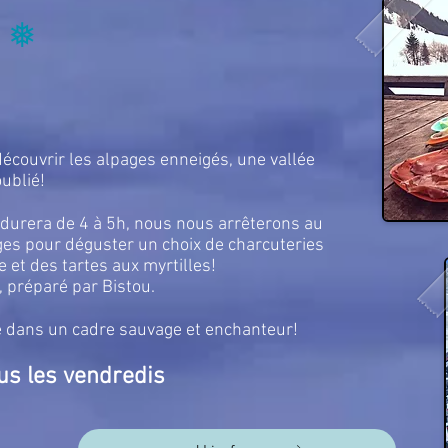
❅
couvrir les alpages enneigés, une vallée
oublié!
urera de 4 à 5h, nous nous arrêterons au
es pour déguster un choix de charcuteries
 et des tartes aux myrtilles!
, préparé par Bistou.
ans un cadre sauvage et enchanteur!
u
s l
es vendredis