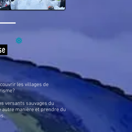
❅
ise
ouvrir les villages de
urisme?
es versants sauvages du
e autre manière et prendre du
ns.