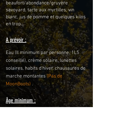
beaufort/abondance/gruyère
savoyard, tarte aux myrtilles, vin
blanc, jus de pomme et quelques kilos
en trop...
A prévoir :
Eau (Il minimum par personne, 1L5
conseillé), crème solaire, lunettes
solaires, habits d'hiver, chaussures de
marche montantes
(Pas de
MoonBoots)
.
Âge minimum :
10 ans